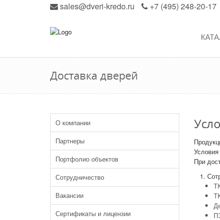
sales@dveri-kredo.ru
+7 (495) 248-20-17
КАТА
Доставка дверей
Усло
О компании
Партнеры
Продукц
Условия
Портфолио объектов
При дост
1. Сотр
Сотрудничество
ТК
Вакансии
Т
Д
Сертификаты и лицензии
П