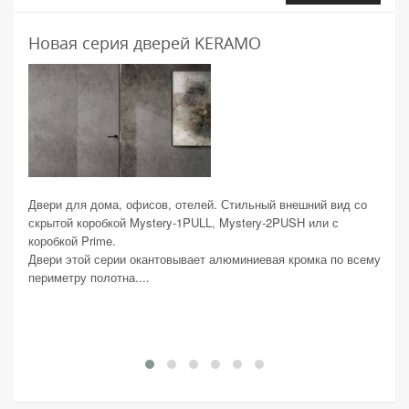
Новая серия дверей KERAMO
Фот
202
Двери для дома, офисов, отелей. Стильный внешний вид со
скрытой коробкой Mystery-1PULL, Mystery-2PUSH или с
Пред
коробкой Prime.
межд
Двери этой серии окантовывает алюминиевая кромка по всему
мате
периметру полотна....
Мы п
учас