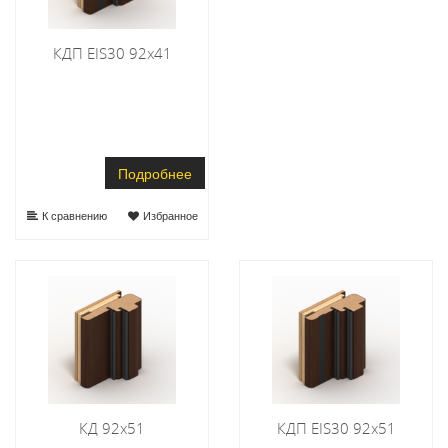
КДП EIS30 92х41
Подробнее
К сравнению
Избранное
КД 92х51
КДП EIS30 92х51