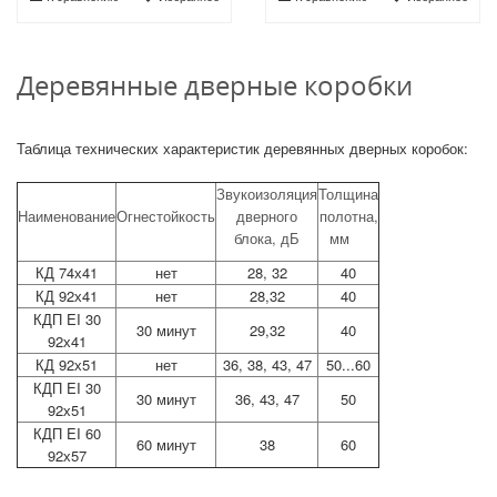
Деревянные дверные коробки
Таблица технических характеристик деревянных дверных коробок:
Звукоизоляция
Толщина
Наименование
Огнестойкость
дверного
полотна,
блока, дБ
мм
КД 74х41
нет
28, 32
40
КД 92х41
нет
28,32
40
КДП EI 30
30 минут
29,32
40
92х41
КД 92х51
нет
36, 38, 43, 47
50...60
КДП EI 30
30 минут
36, 43, 47
50
92х51
КДП EI 60
60 минут
38
60
92х57