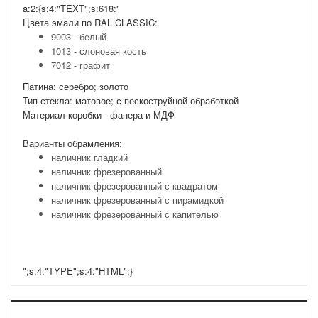
a:2:{s:4:"TEXT";s:618:"
Цвета эмали по RAL CLASSIC:
9003 - белый
1013 - слоновая кость
7012 - графит
Патина: серебро; золото
Тип стекла: матовое; с пескоструйной обработкой
Материал коробки - фанера и МДФ
Варианты обрамления:
наличник гладкий
наличник фрезерованный
наличник фрезерованный с квадратом
наличник фрезерованный с пирамидкой
наличник фрезерованный с капителью
";s:4:"TYPE";s:4:"HTML";}