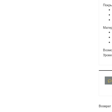
Покры
Матер
Возмо
Урове
Возврат 