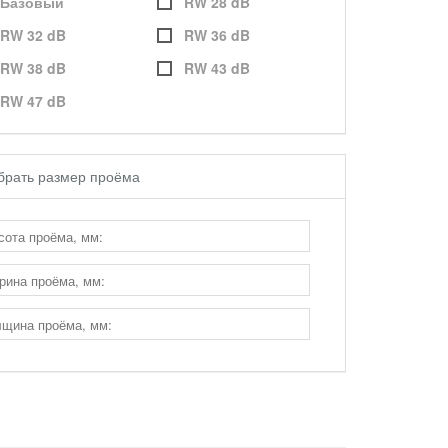
Базовый
RW 28 dB
RW 32 dB
RW 36 dB
RW 38 dB
RW 43 dB
RW 47 dB
брать размер проёма