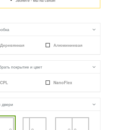
Звоните - мы на связи!
робка
Деревянная
Алюминиевая
брать покрытие и цвет
CPL
NanoFlex
п двери