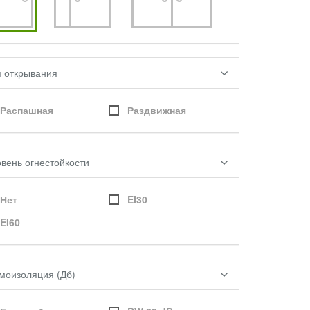
п открывания
Распашная
Раздвижная
вень огнестойкости
Нет
EI30
EI60
моизоляция (Дб)