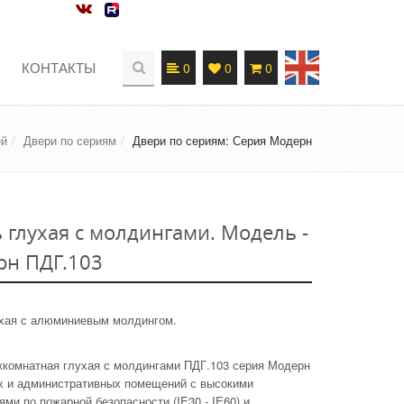
КОНТАКТЫ
0
0
0
ей
Двери по сериям
Двери по сериям: Серия Модерн
 глухая с молдингами. Модель -
рн ПДГ.103
ухая с алюминиевым молдингом.
комнатная глухая с молдингами ПДГ.103 серия Модерн
х и административных помещений с высокими
ями по пожарной безопасности (IE30 - IE60) и