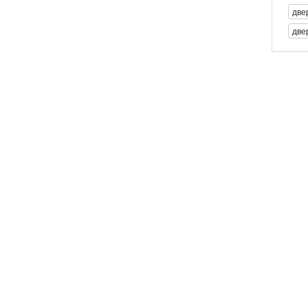
две
две