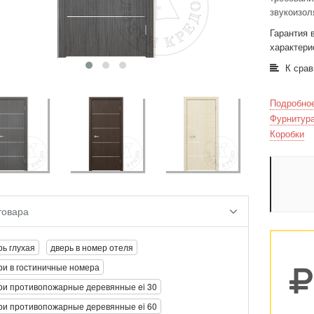
звукоизол
Гарантия 
характери
К сра
Подробно
Фурнитур
Коробки
товара
рь глухая
дверь в номер отеля
ри в гостиничные номера
ри противопожарные деревянные ei 30
ри противопожарные деревянные ei 60