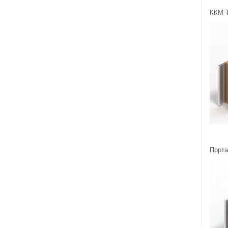
ККМ-Т
Порта