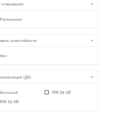
п открывания
Распашная
вень огнестойкости
Нет
моизоляция (Дб)
Базовый
RW 28 dB
RW 32 dB