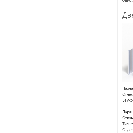
Описа
Дв
Назна
Огнес
Звуко
Парам
Откры
Тип к
Отдел