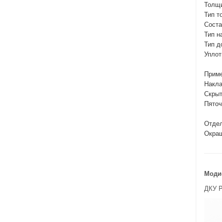
Толщи
Тип т
Соста
Тип н
Тип д
Уплот
Приме
Накла
Скрыт
Пяточ
Отдел
Окраш
Моди
ДКУ P