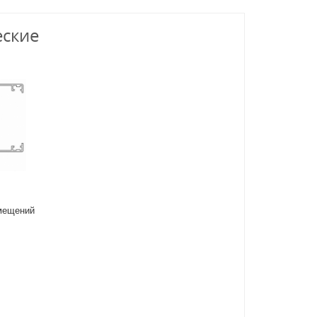
еские
омещений